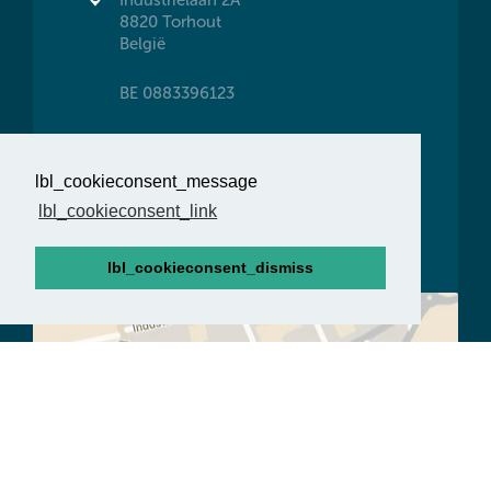
8820 Torhout
België
BE 0883396123
T
+32 (0)50 22 09 34
F
+32 (0)50 21 59 27
lbl_cookieconsent_message
lbl_cookieconsent_link
info@gheeraertslaapcomfort.be
lbl_cookieconsent_dismiss
Route en openingsuren