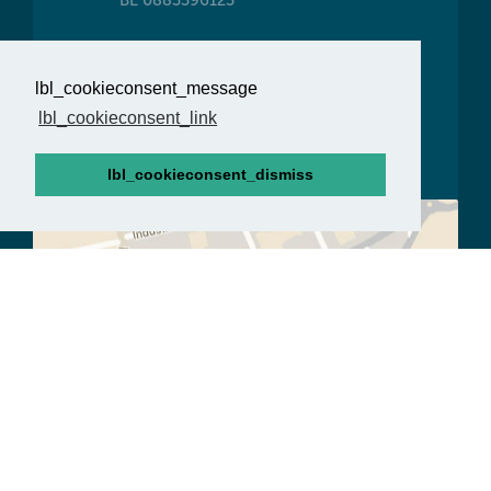
T
+32 (0)50 22 09 34
F
+32 (0)50 21 59 27
lbl_cookieconsent_message
lbl_cookieconsent_link
info@gheeraertslaapcomfort.be
lbl_cookieconsent_dismiss
Route en openingsuren
Heeft u vragen?