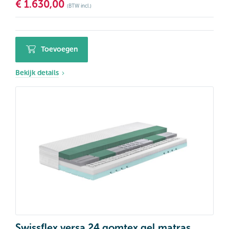
€
1.630,00
(BTW incl.)
Toevoegen
Bekijk details
Swissflex versa 24 gomtex gel matras