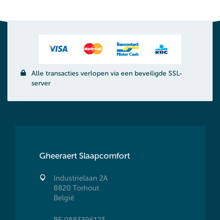
Alle transacties verlopen via een beveiligde SSL-
server
Gheeraert Slaapcomfort
Industrielaan 2A
8820 Torhout
België
BE 0883396123